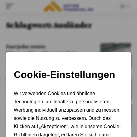
Schlagwort:
Ausländer
Fast jeder zweite
Bürgergeldempfänger ist kein
Deutscher
Von
Adrian Kelbich
Kriminalitätsstatistik: Ausländer
deutlich überrepräsentiert
Von
Adrian Kelbich
Milliardendefizit bei Arbeitsagentur
wächst dramatisch
Von
Cornelia Schröder-Meins
Arbeitsmarkt: Zahl der Erwerbslosen