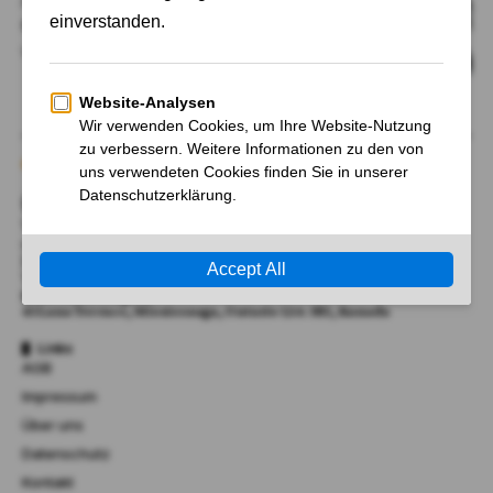
steigt deutlich
Von
Susanne Jung
Über Uns
Wir begrüßen Sie bei AktienFrancial.de, Ihrem Tor zu
unabhängigen Nachrichten und Neuigkeiten, sowie
Hintergrund-Information zu Märkten, Politik, Finanzen,
Wirtschaft, Technik und Wissenschaft.
RMK Marketing Inc.
41 Lana Terrace, Mississauga, Ontario L5A 3B2, Kanada​
Links
AGB
Impressum
Über uns
Datenschutz
Kontakt