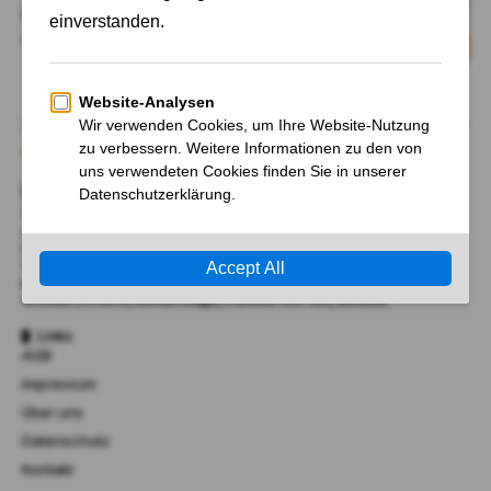
zu
Von
Cornelia Schröder-Meins
Über Uns
Wir begrüßen Sie bei AktienFrancial.de, Ihrem Tor zu
unabhängigen Nachrichten und Neuigkeiten, sowie
Hintergrund-Information zu Märkten, Politik, Finanzen,
Wirtschaft, Technik und Wissenschaft.
RMK Marketing Inc.
41 Lana Terrace, Mississauga, Ontario L5A 3B2, Kanada​
Links
AGB
Impressum
Über uns
Datenschutz
Kontakt