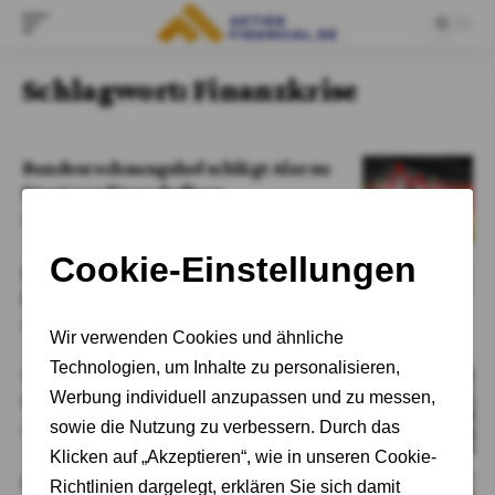
Schlagwort:
Finanzkrise
Bundesrechnungshof schlägt Alarm:
Staat vor Finanzkollaps
Von
Adrian Kelbich
Finanzkrise der Kommunen –
Landkreistag warnt vor Eskalation
Von
Adrian Kelbich
Trumps Angriff auf die
Unabhängigkeit der US-Notenbank
Von
Charlotte Probst
Insolvenzwelle rollt auf Deutschland