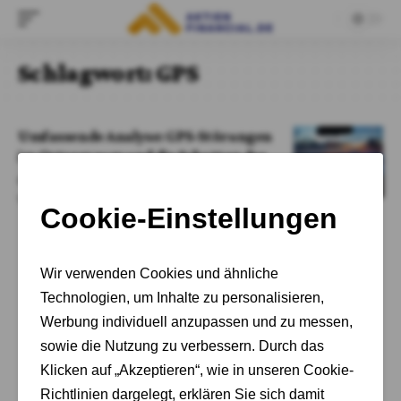
Schlagwort:
GPS
Umfassende Analyse: GPS-Störungen
im Ostseeraum und die Schatten des
„Baltic Jammers“
Von
Cornelia Schröder-Meins