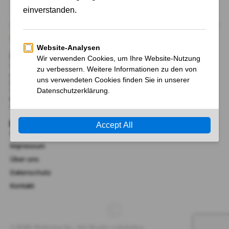
Über Uns
Wir begrüßen Sie bei AktienFrancial.de, Ihrem Tor zu
unabhängigen Nachrichten und Neuigkeiten, sowie
Hintergrund-Information zu Märkten, Politik, Finanzen,
Wirtschaft, Technik und Wissenschaft.
RMK Marketing Inc.
41 Lana Terrace, Mississauga, Ontario L5A 3B2, Kanada​
Links
AGB
Impressum
Über uns
Datenschutz
Kontakt
© RMK Marketing Inc. Alle Rechte vorbehalten.