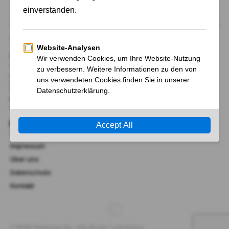
Über Uns
Wir begrüßen Sie bei AktienFrancial.de, Ihrem Tor zu
unabhängigen Nachrichten und Neuigkeiten, sowie
Hintergrund-Information zu Märkten, Politik, Finanzen,
Wirtschaft, Technik und Wissenschaft.
RMK Marketing Inc.
41 Lana Terrace, Mississauga, Ontario L5A 3B2, Kanada​
Links
AGB
Impressum
Über uns
Datenschutz
Kontakt
© RMK Marketing Inc. Alle Rechte vorbehalten.