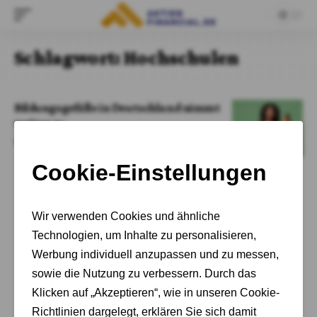
Schlagwort:
Hochschulen
Bildungsgefälle in Deutschland nimmt
weiter zu
Von
Adrian Kelbich