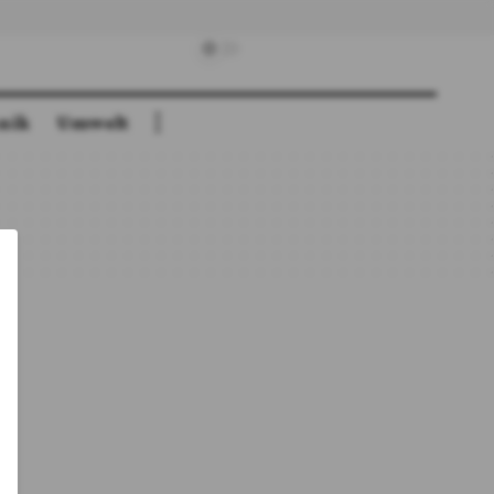
nik
Umwelt