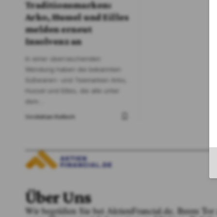
Traditionsmarken:
Arko, Hussel und Eilles
melden erneut
Insolvenz an
In einer überraschenden
Wendung haben die bekannten
Süßwaren- und Teemarken Arko,
Hussel und Eilles, die alle unter
dem
…
Von
Adrian Kelbich
Über Uns
Wir begrüßen Sie bei AktienFrancial.de, Ihrem To