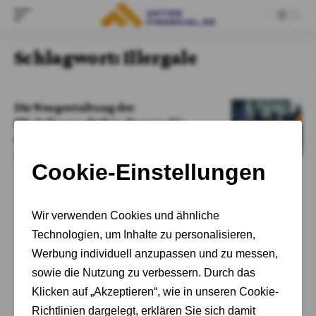
Schlagwort:
Illergale
Die Neugestaltung der
Flüchtlingspolitik in Hessen: Ein
umfassender Überblick
Von
Adrian Kelbich