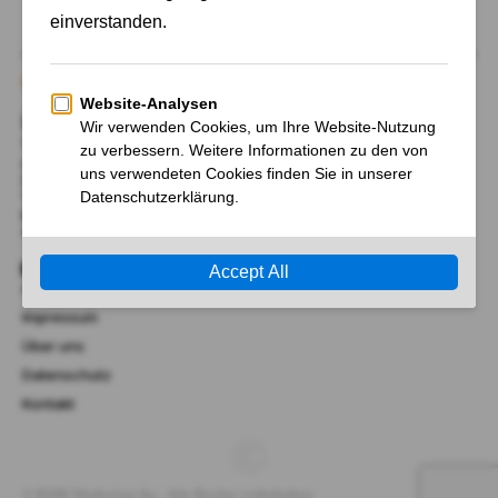
Über Uns
Wir begrüßen Sie bei AktienFrancial.de, Ihrem Tor zu
unabhängigen Nachrichten und Neuigkeiten, sowie
Hintergrund-Information zu Märkten, Politik, Finanzen,
Wirtschaft, Technik und Wissenschaft.
RMK Marketing Inc.
41 Lana Terrace, Mississauga, Ontario L5A 3B2, Kanada​
Links
AGB
Impressum
Über uns
Datenschutz
Kontakt
© RMK Marketing Inc. Alle Rechte vorbehalten.