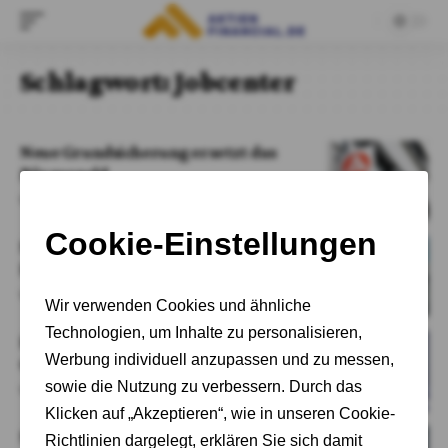
Schlagwort:
Jobcenter
Neue Grundsicherung ersetzt das
Bürgergeld
Von
Cornelia Schröder-Meins
NRW-Städte streichen Bürgergeld für
EU-Migranten
Von
Susanne Jung
Koalition einigt sich auf neue
Grundsicherung
Von
Adrian Kelbich
Neukölln: Jeder Dritte