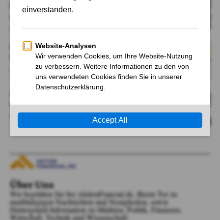
Bürgergeldempfänger erscheint
nicht
Von
Cornelia Schröder-Meins
BÜRGERGELD-BETRUG: ZAHL DER
FÄLLE STEIGT RASANT
Von
Cornelia Schröder-Meins
Arbeitsmarkt: Zahl der Erwerbslosen
steigt deutlich
Von
Susanne Jung
Über Uns
Wir begrüßen Sie bei AktienFrancial.de, Ihrem Tor zu
unabhängigen Nachrichten und Neuigkeiten, sowie
Hintergrund-Information zu Märkten, Politik, Finanzen,
Wirtschaft, Technik und Wissenschaft.