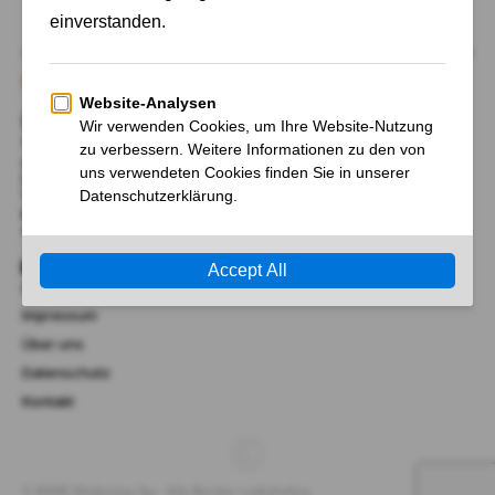
Über Uns
Wir begrüßen Sie bei AktienFrancial.de, Ihrem Tor zu
unabhängigen Nachrichten und Neuigkeiten, sowie
Hintergrund-Information zu Märkten, Politik, Finanzen,
Wirtschaft, Technik und Wissenschaft.
RMK Marketing Inc.
41 Lana Terrace, Mississauga, Ontario L5A 3B2, Kanada​
Links
AGB
Impressum
Über uns
Datenschutz
Kontakt
© RMK Marketing Inc. Alle Rechte vorbehalten.