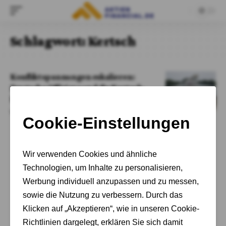
Schlagwort:
Kertsch
Konfliktspannungen eskalieren:
Deutsche Offiziere und die Kertsch-
Brücken-Kontroverse
Von
Adrian Kelbich