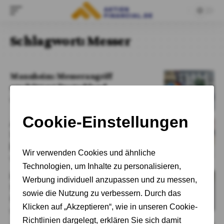
Schlagwort:
Messer
Mannheim: Messerangriff
erschüttert Deutschland
Von
Adrian Kelbich
Antisemitischer Messerangriff in
Zürich: Tiefpunkt der Gewalt gegen
jüdische Gemeinschaft
Von
Adrian Kelbich
Eskalation der Gewalt: Brutaler
Messerangriff auf zwei Grundschüler
(9 J. und 10 J.) in Duisburg
Von
Adrian Kelbich