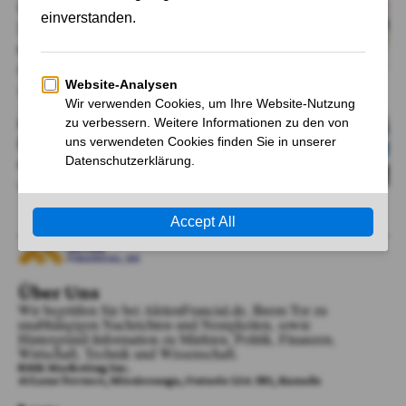
Unfassbare Gewalt in Oberhausen:
Zwei Zukunftshoffnungen des
ukrainischen Basketballs brutal
ausgelöscht
Von
Adrian Kelbich
Schon wieder: Schockwelle durch
Pforzheim; Messerattacke
erschüttert Schulfrieden
Von
Adrian Kelbich
Über Uns
Wir begrüßen Sie bei AktienFrancial.de, Ihrem Tor zu
unabhängigen Nachrichten und Neuigkeiten, sowie
Hintergrund-Information zu Märkten, Politik, Finanzen,
Wirtschaft, Technik und Wissenschaft.
RMK Marketing Inc.
41 Lana Terrace, Mississauga, Ontario L5A 3B2, Kanada​