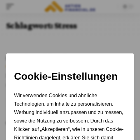
Schlagwort:
Stress
Oops! Nothing here
It seems we can’t find what you’re looking for. Perhaps
searching can help.
Return to Homepage