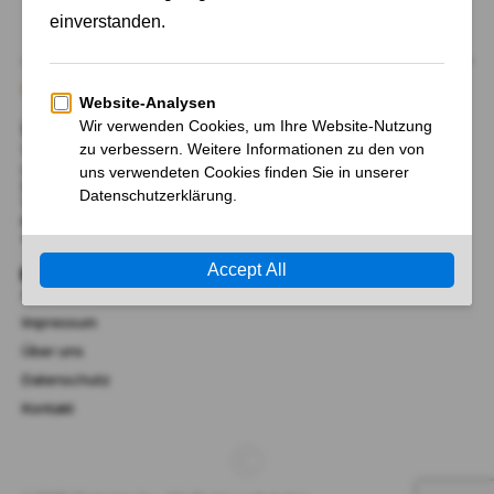
Über Uns
Wir begrüßen Sie bei AktienFrancial.de, Ihrem Tor zu
unabhängigen Nachrichten und Neuigkeiten, sowie
Hintergrund-Information zu Märkten, Politik, Finanzen,
Wirtschaft, Technik und Wissenschaft.
RMK Marketing Inc.
41 Lana Terrace, Mississauga, Ontario L5A 3B2, Kanada​
Links
AGB
Impressum
Über uns
Datenschutz
Kontakt