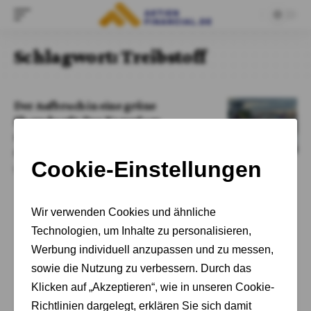
Schlagwort:
Treibstoff
Der Aufbruch in eine grüne
Flugzukunft: Der Kampf um
nachhaltige Treibstoffe nimmt Fahrt
auf
Von
Susanne Jung