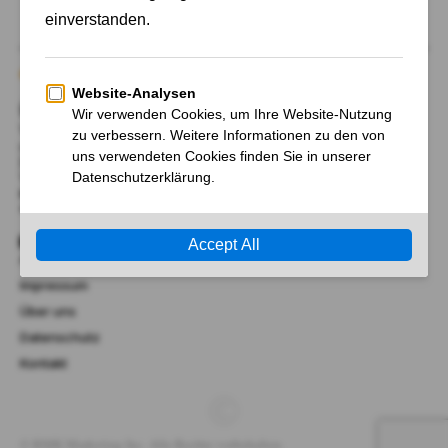
Über Uns
Wir begrüßen Sie bei AktienFrancial.de, Ihrem Tor zu
unabhängigen Nachrichten und Neuigkeiten, sowie
Hintergrund-Information zu Märkten, Politik, Finanzen,
Wirtschaft, Technik und Wissenschaft.
RMK Marketing Inc.
41 Lana Terrace, Mississauga, Ontario L5A 3B2, Kanada​
Links
AGB
Impressum
Über uns
Datenschutz
Kontakt
© RMK Marketing Inc. Alle Rechte vorbehalten.