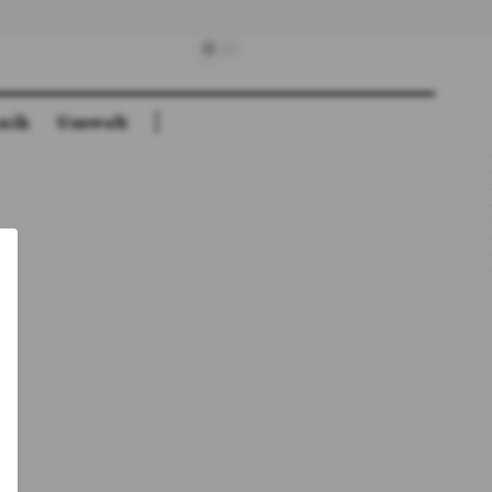
nik
Umwelt