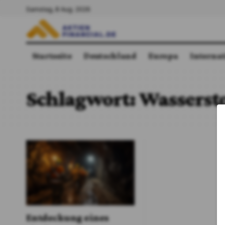
Samstag, 8 Aug. 2026
Startseite
Deutschland
Europa
Interna
Schlagwort:
Wassersto
Entdeckung eines