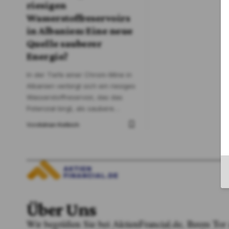
riesigen
Wasserstoffreservoirs
in Albanien: Eine neue
Quelle sauberer
Energie?
In der Tiefe einer Chrom-Mine in
Albanien verbirgt sich ein riesiges
Wasserstoffreservoir, das das
Potenzial birgt, als saubere
…
Von
Adrian Kelbich
Über Uns
Wir begrüßen Sie bei AktienFrancial.de, Ihrem To