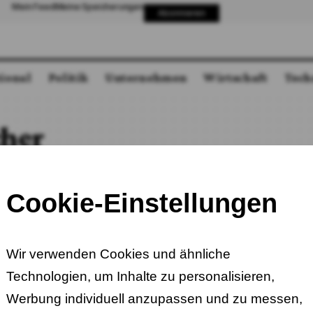
Mein Feed
Meine Speicherungen
Abonnieren
tional
Politik
Unternehmen
Wirtschaft
Tech
cher