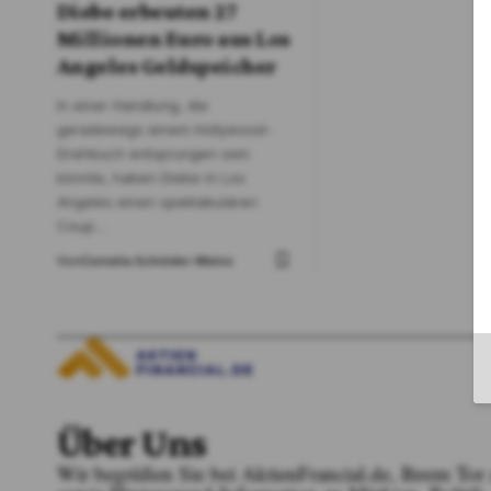
Diebe erbeuten 27
Millionen Euro aus Los
Angeles Geldspeicher
In einer Handlung, die
geradewegs einem Hollywood-
Drehbuch entsprungen sein
könnte, haben Diebe in Los
Angeles einen spektakulären
Coup
…
Von
Cornelia Schröder-Meins
Über Uns
Wir begrüßen Sie bei AktienFrancial.de, Ihrem To