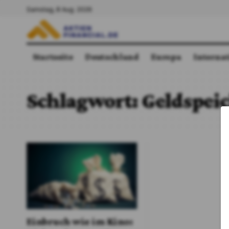
Samstag, 8 Aug. 2026
Startseite
Deutschland
Europa
Interna
Schlagwort:
Geldspei
Einbruch wie im Kino: